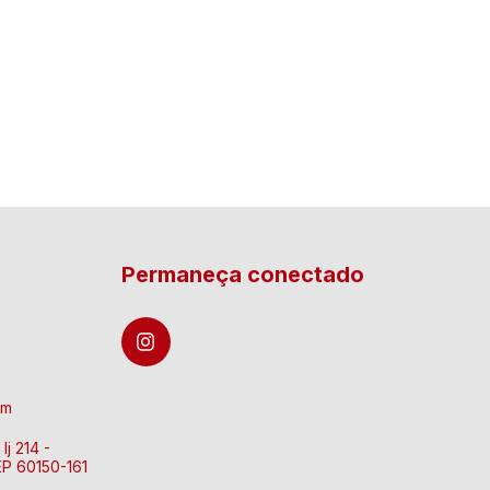
Permaneça conectado
om
lj 214 -
EP 60150-161