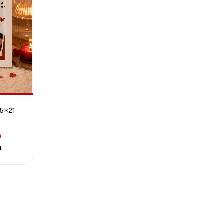
5x21 -
s
0
4