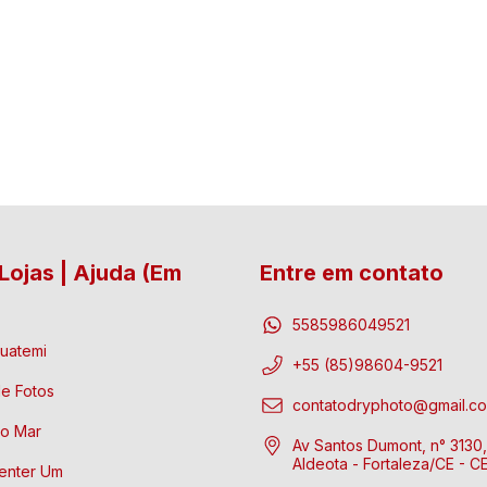
Lojas | Ajuda (Em
Entre em contato
5585986049521
uatemi
+55 (85)98604-9521
e Fotos
contatodryphoto@gmail.c
io Mar
Av Santos Dumont, n° 3130, 
Aldeota - Fortaleza/CE - C
enter Um