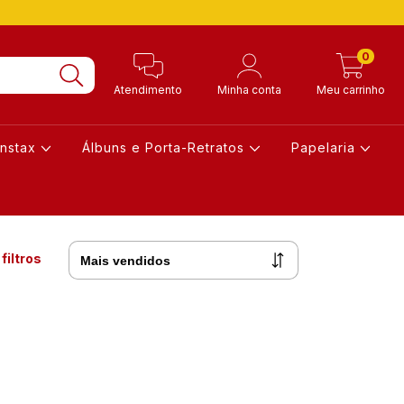
0
Atendimento
Minha conta
Meu carrinho
Instax
Álbuns e Porta-Retratos
Papelaria
filtros