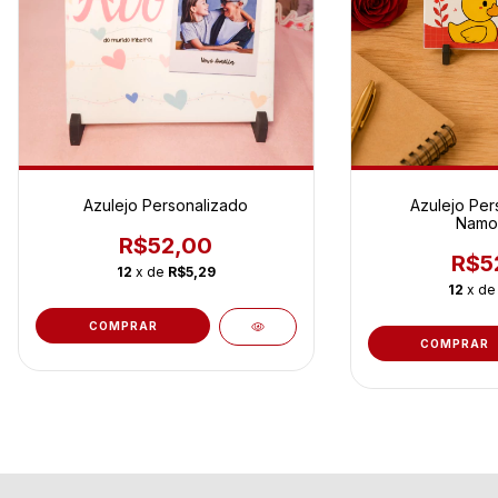
Azulejo Personalizado
Azulejo Per
Namo
R$52,00
R$5
12
x de
R$5,29
12
x d
COMPRAR
COMPRAR