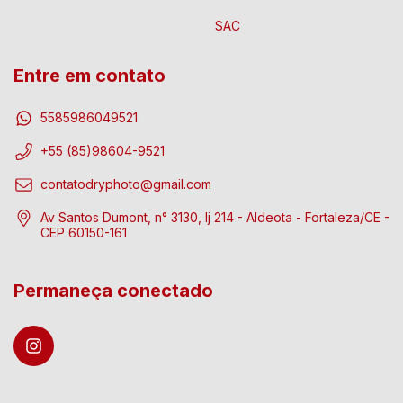
SAC
Entre em contato
5585986049521
+55 (85)98604-9521
contatodryphoto@gmail.com
Av Santos Dumont, n° 3130, lj 214 - Aldeota - Fortaleza/CE -
CEP 60150-161
Permaneça conectado