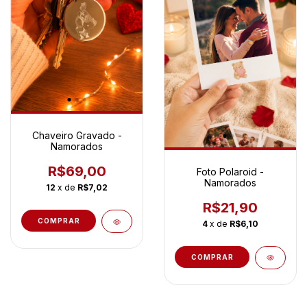
Chaveiro Gravado -
Namorados
R$69,00
Foto Polaroid -
Namorados
12
x de
R$7,02
R$21,90
COMPRAR
4
x de
R$6,10
COMPRAR