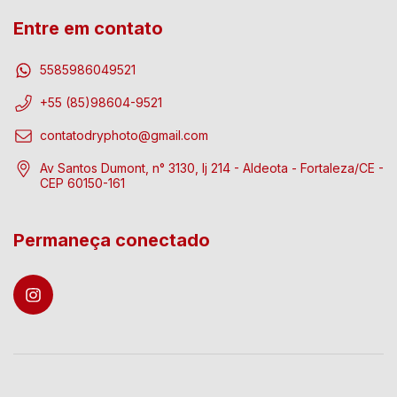
Entre em contato
5585986049521
+55 (85)98604-9521
contatodryphoto@gmail.com
Av Santos Dumont, n° 3130, lj 214 - Aldeota - Fortaleza/CE -
CEP 60150-161
Permaneça conectado