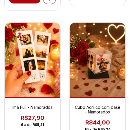
Imã Full - Namorados
Cubo Acrílico com base
- Namorados
R$27,90
R$44,00
6
x de
R$5,31
10
x de
R$5,24