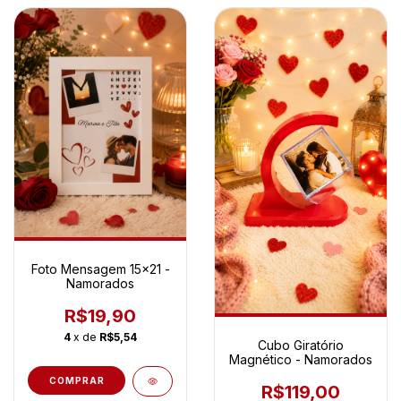
Foto Mensagem 15x21 -
Namorados
R$19,90
4
x de
R$5,54
Cubo Giratório
Magnético - Namorados
COMPRAR
R$119,00