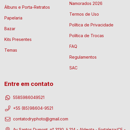
Namorados 2026
Álbuns e Porta-Retratos
Termos de Uso
Papelaria
Política de Privacidade
Bazar
Política de Trocas
Kits Presentes
FAQ
Temas
Regulamentos
SAC
Entre em contato
5585986049521
+55 (85)98604-9521
contatodryphoto@gmail.com
Av Santos Dumont, n° 3130, lj 214 - Aldeota - Fortaleza/CE -