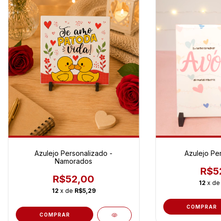
Azulejo Personalizado -
Azulejo Pe
Namorados
R$5
R$52,00
12
x d
12
x de
R$5,29
COMPRAR
COMPRAR