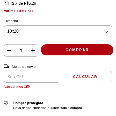
12
x de
R$5,29
Ver mais detalhes
Tamanho
Entregas para o CEP:
ALTERAR CEP
Meios de envio
CALCULAR
Não sei meu CEP
Compra protegida
Seus dados cuidados durante toda a compra.