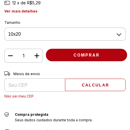
12
x de
R$5,29
Ver mais detalhes
Tamanho
Entregas para o CEP:
ALTERAR CEP
Meios de envio
CALCULAR
Não sei meu CEP
Compra protegida
Seus dados cuidados durante toda a compra.