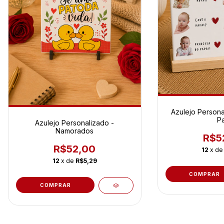
Azulejo Persona
Pa
Azulejo Personalizado -
Namorados
R$5
R$52,00
12
x d
12
x de
R$5,29
COMPRAR
COMPRAR