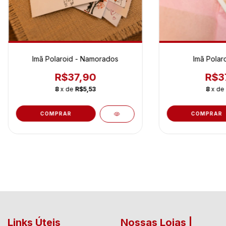
Imã Polaroid - Namorados
Imã Polar
R$37,90
R$3
8
x de
R$5,53
8
x de
COMPRAR
COMPRAR
Links Úteis
Nossas Lojas |