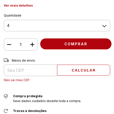
Ver mais detalhes
Quantidade
Entregas para o CEP:
ALTERAR CEP
Meios de envio
CALCULAR
Não sei meu CEP
Compra protegida
Seus dados cuidados durante toda a compra.
Trocas e devoluções